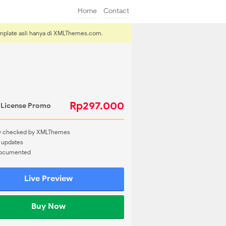
Home
Contact
emplate asli hanya di XMLThemes.com.
Rp297.000
 License
Promo
ty checked by XMLThemes
 updates
Documented
Live Preview
Buy Now