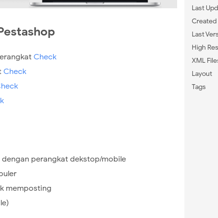
Last Upd
Created
 Pestashop
Last Ver
High Res
perangkat
Check
XML File
t
Check
Layout
heck
Tags
k
 dengan perangkat dekstop/mobile
puler
uk memposting
le)